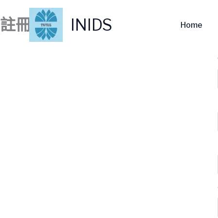
跳
至
INIDS
註冊
Home
主
要
內
容